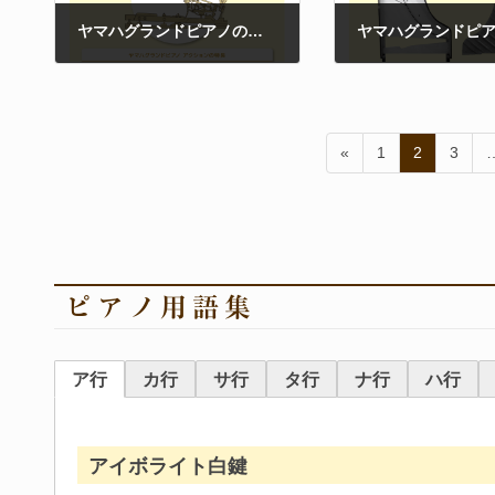
ヤマハグランドピアノのタッチの決め手は精密につくられている「アクション」です
2021年3月3日
2021年3月2日
投
ペ
ペ
ペ
«
1
2
3
稿
ー
ー
ー
ジ
ジ
ジ
の
ペ
ー
ジ
ピアノ用語集
送
り
ア行
カ行
サ行
タ行
ナ行
ハ行
アイボライト白鍵