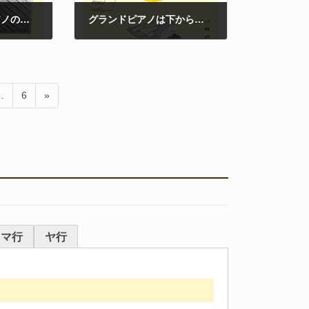
ヤマハグランドピアノの心臓部「響板」は、「響棒・駒」とともに豊かな音を生み出します
グランドピアノは下からハンマーが弦を叩いて音を出します
2021年3月1日
ペ
…
6
»
ー
ジ
マ行
ヤ行