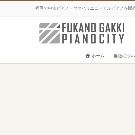
コ
ナ
福岡で中古ピアノ・ヤマハリニューアルピアノを販
ン
ビ
テ
ゲ
ン
ー
ツ
シ
に
ョ
移
ン
動
に
移
ホーム
当社につい
動